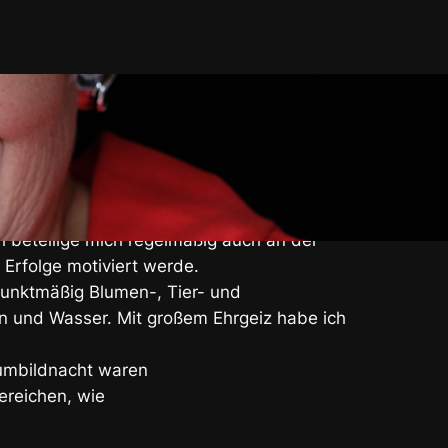
LEBEN
er Fotografie und Bildbearbeitung. Ich gab
ungseinrichtungen.
bruck und im Nürnberger Photoklub sowie
h beteilige mich regelmäßig auch an der
Erfolge motiviert werde.
rpunktmäßig Blumen-, Tier- und
ein und Wasser. Mit großem Ehrgeiz habe ich
umbildnacht waren
ereichen, wie