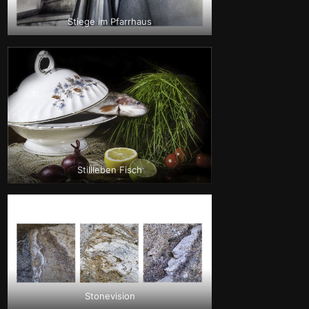
Stiege im Pfarrhaus
Stillleben Fisch
Stonevision