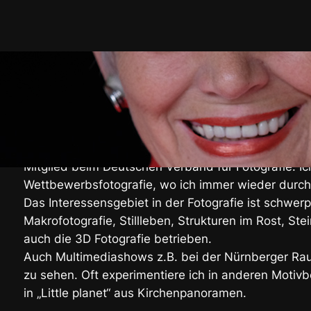
DIE FOTOGRAFIE BEGLEITET MEIN 
Seit dem Jahr 2000 beschäftige ich mich mit digital
Kurse auch zu diesem Thema in verschiedenen Bild
Ich bin Mitglied im Film Foto Videoklub Schwarzen
Mitglied beim Deutschen Verband für Fotografie. Ic
Wettbewerbsfotografie, wo ich immer wieder durch 
Das Interessensgebiet in der Fotografie ist schwe
Makrofotografie, Stillleben, Strukturen im Rost, St
auch die 3D Fotografie betrieben.
Auch Multimediashows z.B. bei der Nürnberger Ra
zu sehen. Oft experimentiere ich in anderen Motivb
in „Little planet“ aus Kirchenpanoramen.